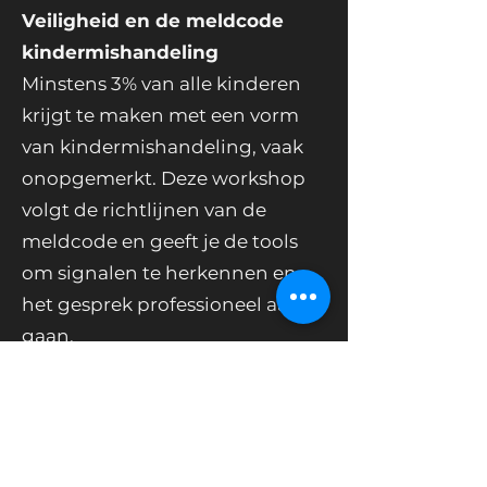
Veiligheid en de meldcode
kindermishandeling
Minstens 3% van alle kinderen
krijgt te maken met een vorm
van kindermishandeling, vaak
onopgemerkt. Deze workshop
volgt de richtlijnen van de
meldcode en geeft je de tools
om signalen te herkennen en
het gesprek professioneel aan te
gaan.
Signalen herkennen zonder te
over- of onderschatten
Het gesprek voeren vanuit zorg,
niet vanuit beschuldiging